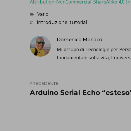
Attribution-NonCommercial-ShareAlike 4.0 In
Categorie
Vario
Tag
introduzione
,
tutorial
Domenico Monaco
Mi occupo di Tecnologie per Pers
fondamentale sulla vita, l'universo
Navigazione
PRECEDENTE
articoli
Arduino Serial Echo “esteso
Precedente
post: