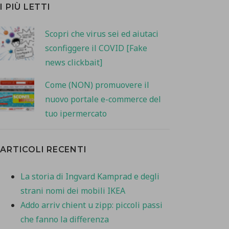
I PIÙ LETTI
Scopri che virus sei ed aiutaci
sconfiggere il COVID [Fake
news clickbait]
Come (NON) promuovere il
nuovo portale e-commerce del
tuo ipermercato
ARTICOLI RECENTI
La storia di Ingvard Kamprad e degli
strani nomi dei mobili IKEA
Addo arriv chient u zipp: piccoli passi
che fanno la differenza