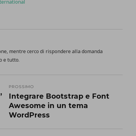
ternational
one, mentre cerco di rispondere alla domanda
 e tutto.
PROSSIMO
”
Integrare Bootstrap e Font
Prossimo
Awesome in un tema
post:
WordPress