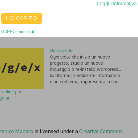
Leggi l'informativa
HO CAPITO
GDPRCommons.it
Hello world!
Ogni volta che inizio un nuovo
progetto, studio un nuovo
linguaggio o re-installo Wordpress...
lui ritorna. In ambiente informatico
è un emblema, rappresenta la fine
e l'inizio allo stesso tempo, pur non
 online per
avendo un significato lessicale di
golari
spessore. Ha comunque poteri
incredibili, come quello di dare inizio
alle cose e…
enico Monaco
is licensed under a
Creative Commons