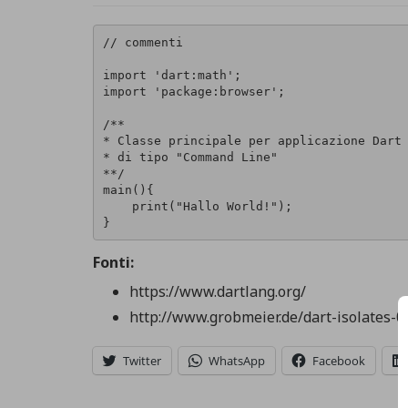
// commenti

import 'dart:math';

import 'package:browser';

/**

* Classe principale per applicazione Dart

* di tipo "Command Line"

**/

main(){

    print("Hallo World!");

Fonti:
https://www.dartlang.org/
http://www.grobmeier.de/dart-isolates-
Twitter
WhatsApp
Facebook