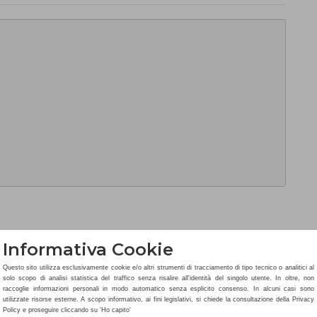
08112011.html
Informativa Cookie
Questo sito utilizza esclusivamente cookie e/o altri strumenti di tracciamento di tipo tecnico o analitici al
LinkedIn
Pocket
solo scopo di analisi statistica del traffico senza risalire all'identità del singolo utente. In oltre, non
raccoglie informazioni personali in modo automatico senza esplicito consenso. In alcuni casi sono
utilizzate risorse esterne. A scopo informativo, ai fini legislativi, si chiede la consultazione della Privacy
Policy e proseguire cliccando su 'Ho capito'