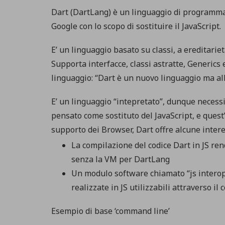
Dart (DartLang) è un linguaggio di programma
Google con lo scopo di sostituire il JavaScript.
E’ un linguaggio basato su classi, a ereditarietà
Supporta interfacce, classi astratte, Generics 
linguaggio: “Dart è un nuovo linguaggio ma al
E’ un linguaggio “intepretato”, dunque necessi
pensato come sostituto del JavaScript, e quest’
supporto dei Browser, Dart offre alcune interes
La compilazione del codice Dart in JS re
senza la VM per DartLang
Un modulo software chiamato “js intero
realizzate in JS utilizzabili attraverso il
Esempio di base ‘command line’