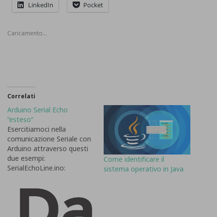
LinkedIn
Pocket
Caricamento...
Correlati
Arduino Serial Echo
“esteso”
Esercitiamoci nella
comunicazione Seriale con
Arduino attraverso questi
due esempi:
Come identificare il
SerialEchoLine.ino:
sistema operativo in Java
permette di comprendere
come abilitare Arduino a
leggere da seriale
rimanendo in attesa finché
la ricezione del messaggio