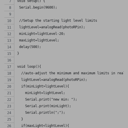
void setup() {
 Serial.begin(9600);
 //Setup the starting light level limits
 lightLevel=analogRead(photoRPin);
 minLight=lightLevel-20;
 maxLight=lightLevel;
 delay(500);
}
void loop(){
  //auto-adjust the minimum and maximum limits in real 
  lightLevel=analogRead(photoRPin);
  if(minLight>lightLevel){
    minLight=lightLevel;
    Serial.print("new min: ");
    Serial.print(minLight);
    Serial.println(";"); 
  }
  if(maxLight<lightLevel){