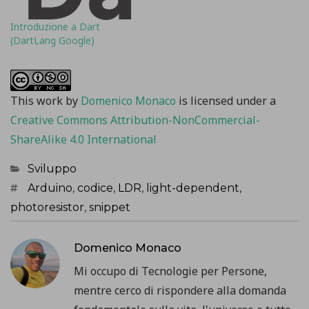
non sia completa;
SerialEchoLineWithTime.in
Introduzione a Dart
o: estende il precedente
(DartLang Google)
aggiungendo alcune
variabili legate al tempo
che abilitano Arduino
calcolare il tempo
This work
by
Domenico Monaco
is licensed under a
impiegato nella…
Creative Commons Attribution-NonCommercial-
ShareAlike 4.0 International
Categorie
Sviluppo
Tag
Arduino
,
codice
,
LDR
,
light-dependent
,
photoresistor
,
snippet
Domenico Monaco
Mi occupo di Tecnologie per Persone,
mentre cerco di rispondere alla domanda