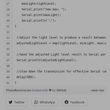
    maxLight=lightLevel;
    Serial.print("new max: ");
    Serial.print(maxLight);
    Serial.println(";");  
}
 //Adjust the light level to produce a result between 0
 adjustedLightLevel = map(lightLevel, minLight, maxLigh
 //Send the adjusted Light level result to Serial port 
 Serial.println(adjustedLightLevel);
 //slow down the transmission for effective Serial comm
 delay(500);
}
PhotoResistor.ino
hosted with ❤ by
GitHub
view raw
Twitter
WhatsApp
Facebook