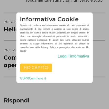
fondamentale sulla vita, l'universo e tutto.
Informativa Cookie
Navigazione
PRECEDENTE
Questo sito utilizza esclusivamente cookie e/o altri strumenti di
articoli
Hello world!
Precedente
tracciamento di tipo tecnico o analitici al solo scopo di analisi
statistica del traffico senza risalire all'identità del singolo utente. In
post:
oltre, non raccoglie informazioni personali in modo automatico
senza esplicito consenso. In alcuni casi sono utilizzate risorse
esterne. A scopo informativo, ai fini legislativi, si chiede la
consultazione della Privacy Policy e proseguire cliccando su 'Ho
PROSSIMO
capito'
Leggi l'informativa
Come identificare il sistema
Prossimo
operativo in Java
post:
HO CAPITO
GDPRCommons.it
Rispondi