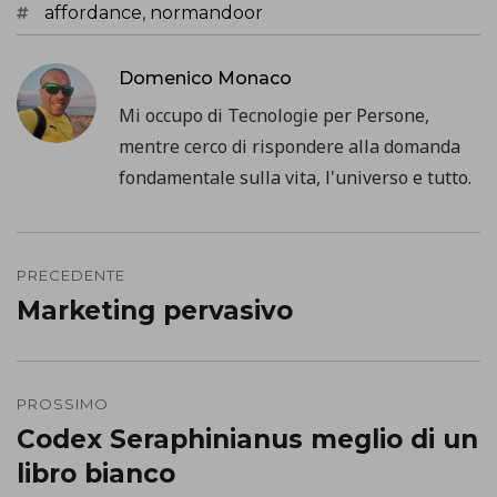
Tag
affordance
,
normandoor
Domenico Monaco
Mi occupo di Tecnologie per Persone,
mentre cerco di rispondere alla domanda
fondamentale sulla vita, l'universo e tutto.
Navigazione
PRECEDENTE
articoli
Marketing pervasivo
Precedente
post:
PROSSIMO
Codex Seraphinianus meglio di un
Prossimo
libro bianco
post: