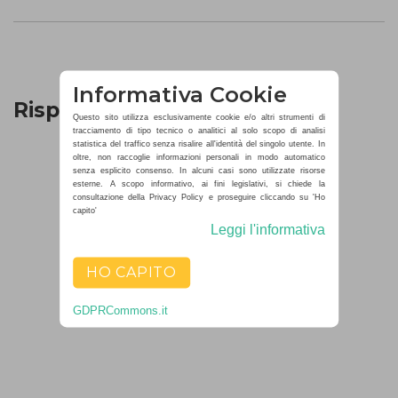
Informativa Cookie
Rispondi
Questo sito utilizza esclusivamente cookie e/o altri strumenti di
tracciamento di tipo tecnico o analitici al solo scopo di analisi
statistica del traffico senza risalire all'identità del singolo utente. In
oltre, non raccoglie informazioni personali in modo automatico
senza esplicito consenso. In alcuni casi sono utilizzate risorse
esterne. A scopo informativo, ai fini legislativi, si chiede la
consultazione della Privacy Policy e proseguire cliccando su 'Ho
capito'
Leggi l'informativa
HO CAPITO
GDPRCommons.it