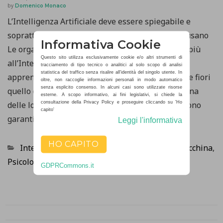
by
Domenico Monaco
L’Intelligenza Artificiale deve essere spiegabile e
soprattutto deve farsi capire dagli utenti che la usano
Informativa Cookie
Le organizzazioni si stanno affidando sempre di più
Questo sito utilizza esclusivamente cookie e/o altri strumenti di
all’Intelligenza Artificiale e ai modelli di
tracciamento di tipo tecnico o analitici al solo scopo di analisi
statistica del traffico senza risalire all'identità del singolo utente. In
apprendimento automatico, ma non è tutto rose e fiori
oltre, non raccoglie informazioni personali in modo automatico
senza esplicito consenso. In alcuni casi sono utilizzate risorse
quello che promette l’intelligenza artificiale ed una
esterne. A scopo informativo, ai fini legislativi, si chiede la
delle loro maggiori preoccupazioni è “come possono
consultazione della Privacy Policy e proseguire cliccando su 'Ho
capito'
garantirne l’affidabilità”. Tra…
Leggi l'informativa
HO CAPITO
Categorie
Intelligenza Artificiale
,
Interazione uomo-macchina
,
Psicologia e Tecnologia
GDPRCommons.it