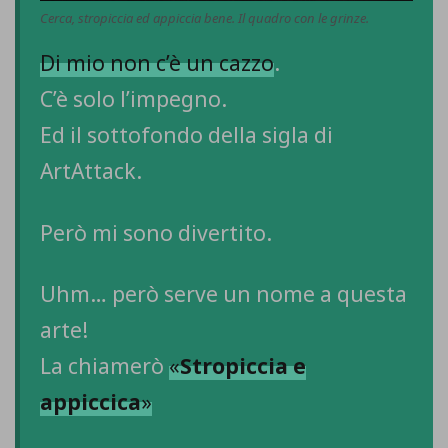
Cerca, stropiccia ed appiccia bene. Il quadro con le grinze.
Di mio non c’è un cazzo
.
C’è solo l’impegno.
Ed il sottofondo della sigla di
ArtAttack
.
Però mi sono divertito.
Uhm… però serve un nome a questa
arte!
La chiamerò
«
Stropiccia e
appiccica
»