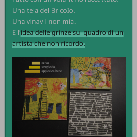
Una tela del
BricoIo
.
Una vinavil non mia.
E l’
idea delle grinze sul quadro di un
artista che non ricordo.