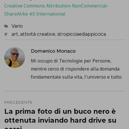
Creative Commons Attribution-NonCommercial-
ShareAlike 4.0 International
Categorie
Vario
Tag
art
,
attività creative
,
stropicciaedappiccica
Domenico Monaco
Mi occupo di Tecnologie per Persone,
mentre cerco di rispondere alla domanda
fondamentale sulla vita, l'universo e tutto.
Navigazione
PRECEDENTE
articoli
La prima foto di un buco nero è
Precedente
ottenuta inviando hard drive su
post: