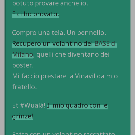
potuto provare anche io.
E ci ho provato.
Compro una tela. Un pennello.
Recupero un volantino del
BASE di
Milano
, quelli che diventano dei
poster.
Mi faccio prestare la Vinavil da mio
fratello.
Et #Wualá!
Il mio quadro con le
grinze!
Fatto con un volantino raccattato.