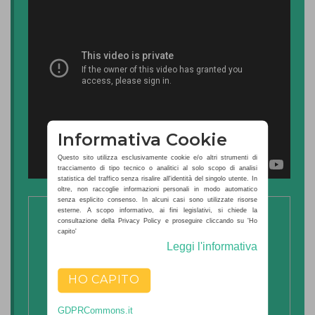
Informativa Cookie
Questo sito utilizza esclusivamente cookie e/o altri strumenti di
tracciamento di tipo tecnico o analitici al solo scopo di analisi
statistica del traffico senza risalire all'identità del singolo utente. In
oltre, non raccoglie informazioni personali in modo automatico
senza esplicito consenso. In alcuni casi sono utilizzate risorse
esterne. A scopo informativo, ai fini legislativi, si chiede la
consultazione della Privacy Policy e proseguire cliccando su 'Ho
capito'
Leggi l'informativa
HO CAPITO
GDPRCommons.it