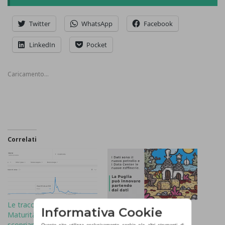
Twitter
WhatsApp
Facebook
LinkedIn
Pocket
Caricamento...
Correlati
Le tracce preferite della
I dati sono il nuovo
Informativa Cookie
Maturità 2018:
petrolio, la Puglia può
scopriamolo con Google
innovare partendo qui