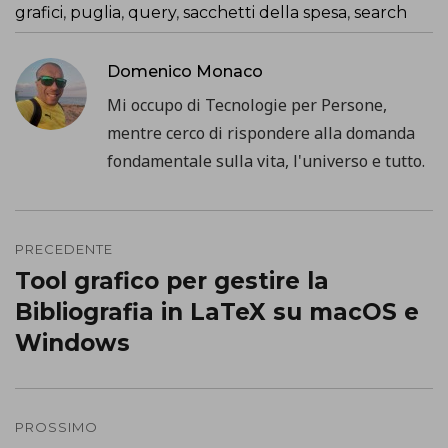
grafici
,
puglia
,
query
,
sacchetti della spesa
,
search
Domenico Monaco
Mi occupo di Tecnologie per Persone,
mentre cerco di rispondere alla domanda
fondamentale sulla vita, l'universo e tutto.
Navigazione
PRECEDENTE
articoli
Tool grafico per gestire la
Precedente
Bibliografia in LaTeX su macOS e
post:
Windows
PROSSIMO