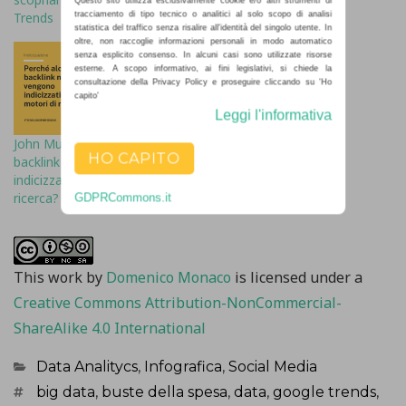
Questo sito utilizza esclusivamente cookie e/o altri strumenti di
Trends
tracciamento di tipo tecnico o analitici al solo scopo di analisi
statistica del traffico senza risalire all'identità del singolo utente. In
oltre, non raccoglie informazioni personali in modo automatico
senza esplicito consenso. In alcuni casi sono utilizzate risorse
esterne. A scopo informativo, ai fini legislativi, si chiede la
consultazione della Privacy Policy e proseguire cliccando su 'Ho
capito'
Leggi l'informativa
John Mueller: Perché alcuni
HO CAPITO
backlink non vengono
indicizzati dai motori di
ricerca?
GDPRCommons.it
This work
by
Domenico Monaco
is licensed under a
Creative Commons Attribution-NonCommercial-
ShareAlike 4.0 International
Categorie
Data Analitycs
,
Infografica
,
Social Media
Tag
big data
,
buste della spesa
,
data
,
google trends
,