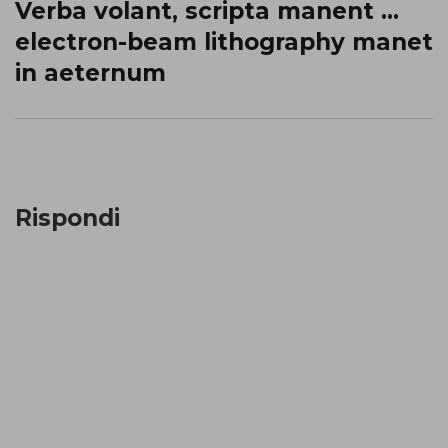
Verba volant, scripta manent …
Prossimo
electron-beam lithography manet
post:
in aeternum
Rispondi