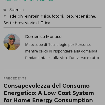
Categorie
Scienza
Tag
adelphi
,
einstein
,
fisica
,
fotoni
,
libro
,
recensione
,
Sette brevi storie di Fisica
Domenico Monaco
Mi occupo di Tecnologie per Persone,
mentre cerco di rispondere alla domanda
fondamentale sulla vita, l'universo e tutto.
Navigazione
PRECEDENTE
articoli
Consapevolezza del Consumo
Precedente
Energetico: A Low Cost System
post:
for Home Energy Consumption