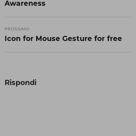
Awareness
PROSSIMO
Icon for Mouse Gesture for free
Prossimo
post:
Rispondi