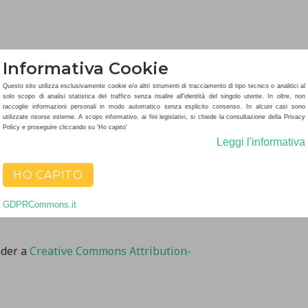
Informativa Cookie
Questo sito utilizza esclusivamente cookie e/o altri strumenti di tracciamento di tipo tecnico o analitici al
solo scopo di analisi statistica del traffico senza risalire all'identità del singolo utente. In oltre, non
raccoglie informazioni personali in modo automatico senza esplicito consenso. In alcuni casi sono
utilizzate risorse esterne. A scopo informativo, ai fini legislativi, si chiede la consultazione della Privacy
Policy e proseguire cliccando su 'Ho capito'
Leggi l'informativa
rt Writing Set,
Verba volant, scripta manent …
HO CAPITO
n corno
electron-beam lithography manet
in aeternum
GDPRCommons.it
nder a
Creative Commons Attribution-