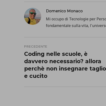
Domenico Monaco
Mi occupo di Tecnologie per Pers
fondamentale sulla vita, l'universo
Navigazione
PRECEDENTE
articoli
Coding nelle scuole, è
Precedente
davvero necessario? allora
post:
perchè non insegnare taglio
e cucito