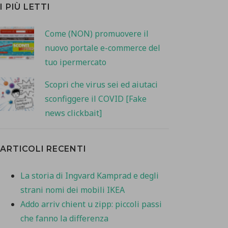
I PIÙ LETTI
Come (NON) promuovere il
nuovo portale e-commerce del
tuo ipermercato
Scopri che virus sei ed aiutaci
sconfiggere il COVID [Fake
news clickbait]
ARTICOLI RECENTI
La storia di Ingvard Kamprad e degli
strani nomi dei mobili IKEA
Addo arriv chient u zipp: piccoli passi
che fanno la differenza