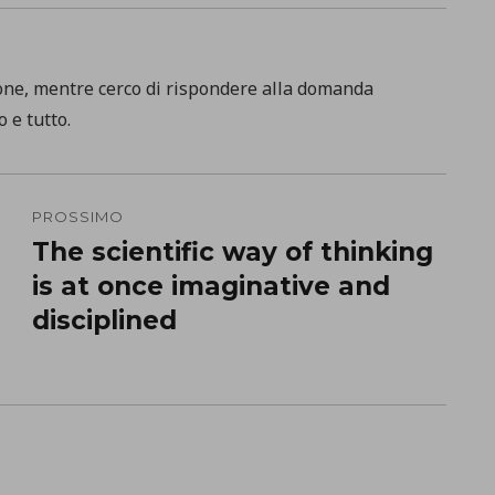
one, mentre cerco di rispondere alla domanda
 e tutto.
PROSSIMO
The scientific way of thinking
Prossimo
is at once imaginative and
post:
disciplined