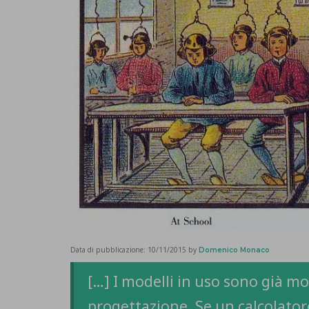
Data di pubblicazione:
10/11/2015
by
Domenico Monaco
[…] I modelli in uso sono già mol
progettazione. Se un calcolato