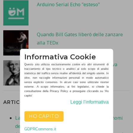
Arduino Serial Echo "esteso"
Quando Bill Gates liberò delle zanzare
alla TEDx
Informativa Cookie
Liberi di sbagliare: vero fino a prova
Questo sito utilizza esclusivamente cookie e/o altri strumenti di
tracciamento di tipo tecnico o analitici al solo scopo di analisi
contraria
statistica del traffico senza risalire all'identità del singolo utente. In
oltre, non raccoglie informazioni personali in modo automatico
senza esplicito consenso. In alcuni casi sono utilizzate risorse
esterne. A scopo informativo, ai fini legislativi, si chiede la
consultazione della Privacy Policy e proseguire cliccando su 'Ho
capito'
ARTICOLI RECENTI
Leggi l'informativa
HO CAPITO
La storia di Ingvard Kamprad e degli strani nomi
dei mobili IKEA
GDPRCommons.it