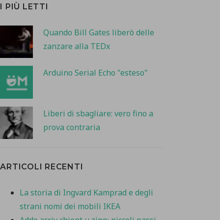
I PIÙ LETTI
Quando Bill Gates liberò delle
zanzare alla TEDx
Arduino Serial Echo "esteso"
Liberi di sbagliare: vero fino a
prova contraria
ARTICOLI RECENTI
La storia di Ingvard Kamprad e degli
strani nomi dei mobili IKEA
Addo arriv chient u zipp: piccoli passi