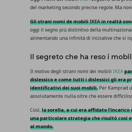
del marketing secondo precise regole. Ma non 
Gli strani nomi de mobili
IKEA
in realtà son
oggi il segno più distintivo della multinaziona
alimentando una infinità di iniziative che si is
Il segreto che ha reso i mobi
Il motivo degli strani nomi dei mobili
IKEA
par
dislessico e come tutti i dislessici gli era 
identificativi dei suoi mobili.
Per Kamprad un
assolutamente nulla oltre che essere difficilis
Così,
la sorella, a cui era affidato l’incarico
una particolare strategia che risultò così 
al mondo.