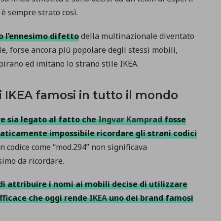
è sempre strato così.
o l’ennesimo difetto
della multinazionale diventato
le, forse ancora più popolare degli stessi mobili,
pirano ed imitano lo strano stile IKEA.
li IKEA famosi in tutto il mondo
e sia legato al fatto che
Ingvar Kamprad
fosse
praticamente impossibile ricordare gli strani codici
 codice come “mod.294” non significava
simo da ricordare.
 di attribuire i nomi ai mobili decise di utilizzare
efficace che oggi rende
IKEA
uno dei brand famosi