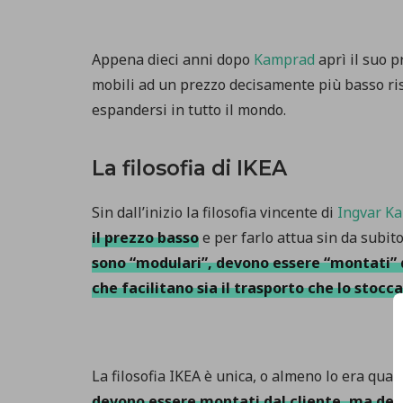
Appena dieci anni dopo
Kamprad
aprì il suo p
mobili ad un prezzo decisamente più basso risp
espandersi in tutto il mondo.
La filosofia di IKEA
Sin dall’inizio la filosofia vincente di
Ingvar K
il prezzo basso
e per farlo attua sin da subit
sono “modulari”, devono essere “montati” d
che facilitano sia il trasporto che lo stocc
La filosofia IKEA è unica, o almeno lo era qu
devono essere montati dal cliente, ma devi 