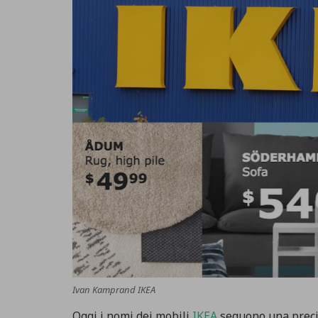
Ivan Kamprand IKEA
Oggi i nomi dei mobili
IKEA
seguono una precisa