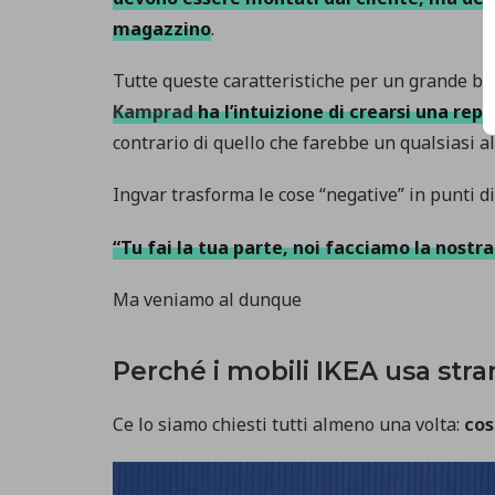
magazzino
.
Tutte queste caratteristiche per un grande b
Kamprad
ha l’intuizione di crearsi una rep
contrario di quello che farebbe un qualsiasi a
Ingvar trasforma le cose “negative” in punti di 
“Tu fai la tua parte, noi facciamo la nostr
Ma veniamo al dunque
Perché i mobili IKEA usa stra
Ce lo siamo chiesti tutti almeno una volta:
cos