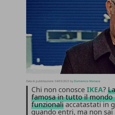
Data di pubblicazione:
04/03/2023
by
Domenico Monaco
Chi non conosce
IKEA
?
La
famosa in tutto il mondo 
funzionali
accatastati in 
quando entri, ma non sai 