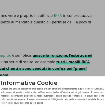
rimo vero e proprio mobilificio
IKEA
in cui produceva
etto al mercato e questo gli permise da li a poco di
amprad
è semplice:
unisce la funzione, l’estetica ed
o una serie di scelte. Ad esempio
tutti i mobili IKEA
ai clienti e sono venduti in confezioni “piane”
aggio
.
Informativa Cookie
Questo sito utilizza esclusivamente cookie e/o altri strumenti di tracciamento di tipo tecnico o analitici al
solo scopo di analisi statistica del traffico senza risalire all'identità del singolo utente. In oltre, non
raccoglie informazioni personali in modo automatico senza esplicito consenso. In alcuni casi sono
ando nacque. Tutti sappiamo che i mobili IKEA
non solo
utilizzate risorse esterne. A scopo informativo, ai fini legislativi, si chiede la consultazione della Privacy
Policy e proseguire cliccando su 'Ho capito'
essere tu ad andare trovarli negli scaffali nel