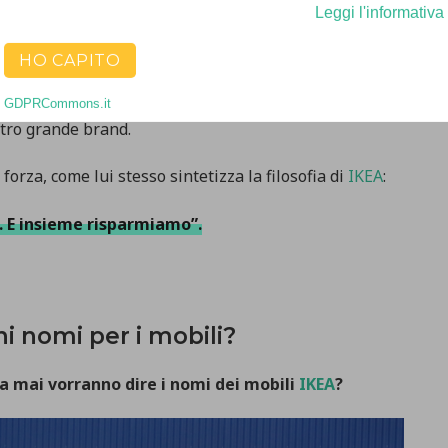
Leggi l'informativa
HO CAPITO
rand rinomato
sarebbero dei “difetti”, invece
Ingvar
utazione anche attorno ai “difetti”
, l’esatto
GDPRCommons.it
ltro grande brand.
forza, come lui stesso sintetizza la filosofia di
IKEA
:
a. E insieme risparmiamo”.
ni nomi per i mobili?
a mai vorranno dire i nomi dei mobili
IKEA
?